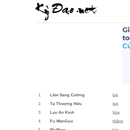
1.
Lâm Sang Cường
bại
2.
Tạ Thượng Hữu
bại
3.
Lục An Kinh
hòa
4.
Fu WanGuo
thắng
5.
WuPing
bại