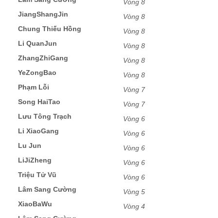
Vòng 8
JiangShangJin
Vòng 8
Chung Thiếu Hồng
Vòng 8
Li QuanJun
Vòng 8
ZhangZhiGang
Vòng 8
YeZongBao
Vòng 8
Phạm Lỗi
Vòng 7
Song HaiTao
Vòng 7
Lưu Tông Trạch
Vòng 6
Li XiaoGang
Vòng 6
Lu Jun
Vòng 6
LiJiZheng
Vòng 6
Triệu Tử Vũ
Vòng 6
Lâm Sang Cường
Vòng 5
XiaoBaWu
Vòng 4