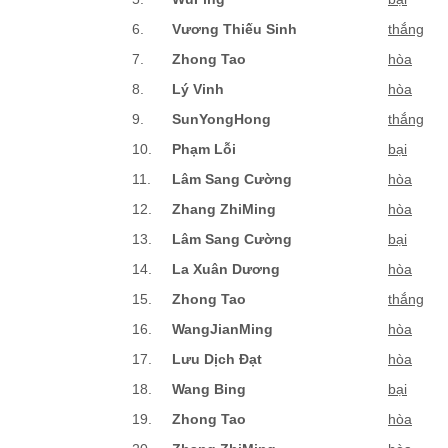
6.
Vương Thiếu Sinh
thắng
7.
Zhong Tao
hòa
8.
Lý Vinh
hòa
9.
SunYongHong
thắng
10.
Phạm Lỗi
bại
11.
Lâm Sang Cường
hòa
12.
Zhang ZhiMing
hòa
13.
Lâm Sang Cường
bại
14.
La Xuân Dương
hòa
15.
Zhong Tao
thắng
16.
WangJianMing
hòa
17.
Lưu Dịch Đạt
hòa
18.
Wang Bing
bại
19.
Zhong Tao
hòa