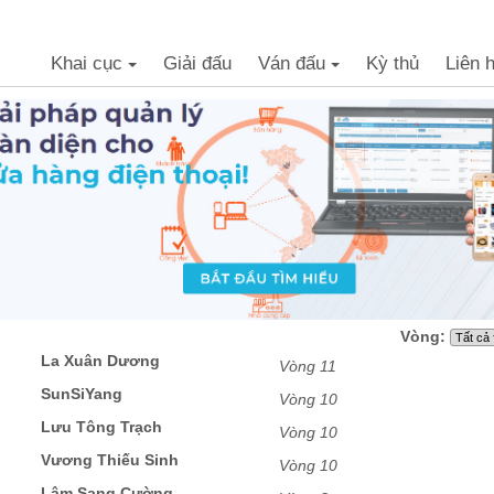
Khai cục
Giải đấu
Ván đấu
Kỳ thủ
Liên 
+
+
Vòng:
La Xuân Dương
Vòng 11
SunSiYang
Vòng 10
Lưu Tông Trạch
Vòng 10
Vương Thiếu Sinh
Vòng 10
Lâm Sang Cường