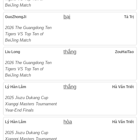
BeiJing Match
bại
GuoZhongJi
Tả Trị
2026 The Guangdong Ten
Tigers VS Top Ten of
BeiJing Match
thắng
Liu Long
ZouHaiTao
2026 The Guangdong Ten
Tigers VS Top Ten of
BeiJing Match
thắng
Lý Hàn Lâm
Hà Văn Triết
2025 Jiuzu Dukang Cup
Xiangqi Masters Tournament
Year-End Finals
hòa
Lý Hàn Lâm
Hà Văn Triết
2025 Jiuzu Dukang Cup
Xiangqi Masters Tournament