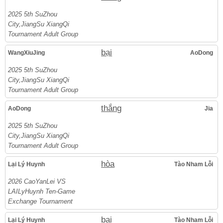
2025 5th SuZhou
City,JiangSu XiangQi
Tournament Adult Group
bại
WangXiuJing
AoDong
2025 5th SuZhou
City,JiangSu XiangQi
Tournament Adult Group
thắng
AoDong
Jia
2025 5th SuZhou
City,JiangSu XiangQi
Tournament Adult Group
hòa
Lại Lý Huynh
Tào Nham Lỗi
2026 CaoYanLei VS
LAILyHuynh Ten-Game
Exchange Tournament
bại
Lại Lý Huynh
Tào Nham Lỗi