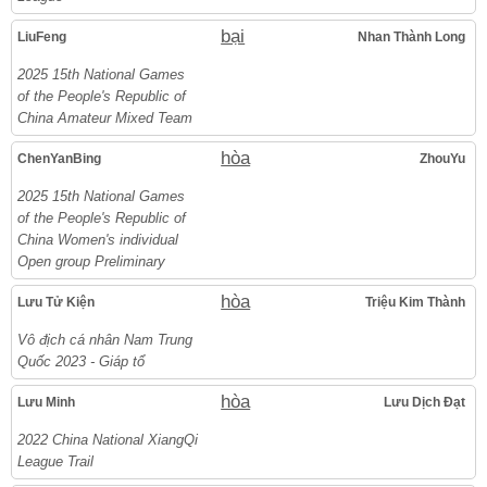
bại
LiuFeng
Nhan Thành Long
2025 15th National Games
of the People's Republic of
China Amateur Mixed Team
hòa
ChenYanBing
ZhouYu
2025 15th National Games
of the People's Republic of
China Women's individual
Open group Preliminary
hòa
Lưu Tử Kiện
Triệu Kim Thành
Vô địch cá nhân Nam Trung
Quốc 2023 - Giáp tổ
hòa
Lưu Minh
Lưu Dịch Đạt
2022 China National XiangQi
League Trail