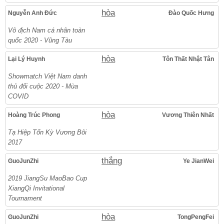
hòa
Nguyễn Anh Đức
Đào Quốc Hưng
Vô địch Nam cá nhân toàn
quốc 2020 - Vũng Tàu
hòa
Lại Lý Huynh
Tôn Thất Nhật Tân
Showmatch Việt Nam danh
thủ đối cuộc 2020 - Mùa
COVID
hòa
Hoàng Trúc Phong
Vương Thiên Nhất
Tạ Hiệp Tốn Kỳ Vương Bôi
2017
thắng
GuoJunZhi
Ye JianWei
2019 JiangSu MaoBao Cup
XiangQi Invitational
Tournament
hòa
GuoJunZhi
TongPengFei