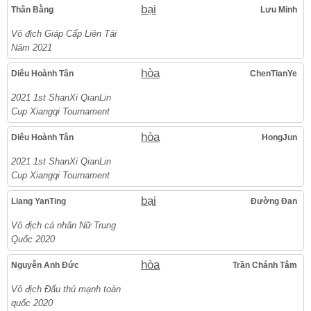
bại
Thân Bằng
Lưu Minh
Vô địch Giáp Cấp Liên Tái
Năm 2021
hòa
Diêu Hoành Tân
ChenTianYe
2021 1st ShanXi QianLin
Cup Xiangqi Tournament
hòa
Diêu Hoành Tân
HongJun
2021 1st ShanXi QianLin
Cup Xiangqi Tournament
bại
Liang YanTing
Đường Đan
Vô địch cá nhân Nữ Trung
Quốc 2020
hòa
Nguyễn Anh Đức
Trần Chánh Tâm
Vô địch Đấu thủ mạnh toàn
quốc 2020