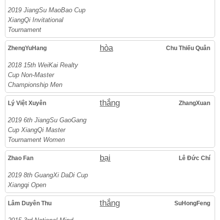
2019 JiangSu MaoBao Cup
XiangQi Invitational
Tournament
hòa
ZhengYuHang
Chu Thiếu Quân
2018 15th WeiKai Realty
Cup Non-Master
Championship Men
thắng
Lý Việt Xuyên
ZhangXuan
2019 6th JiangSu GaoGang
Cup XiangQi Master
Tournament Women
bại
Zhao Fan
Lê Đức Chí
2019 8th GuangXi DaDi Cup
Xiangqi Open
thắng
Lâm Duyên Thu
SuHongFeng