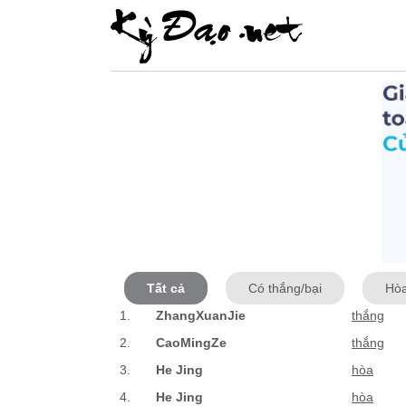
Tất cả
Có thắng/bại
Hò
1.
ZhangXuanJie
thắng
2.
CaoMingZe
thắng
3.
He Jing
hòa
4.
He Jing
hòa