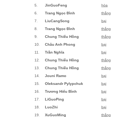
5.
JinGuoFeng
hòa
6.
Trang Ngọc Đình
thắng
7.
LiuCangSong
bại
8.
Trang Ngọc Đình
thắng
9.
Chung Thiếu Hồng
thắng
10.
Châu Anh Phong
bại
11.
Trần Nghĩa
bại
12.
Chung Thiếu Hồng
thắng
13.
Chung Thiếu Hồng
thắng
14.
Jouni Ramo
bại
15.
Oleksandr Pylypchuk
bại
16.
Trương Hiểu Bình
bại
17.
LiGuoPing
bại
18.
LuoZhi
bại
19.
XuGuoMing
thắng