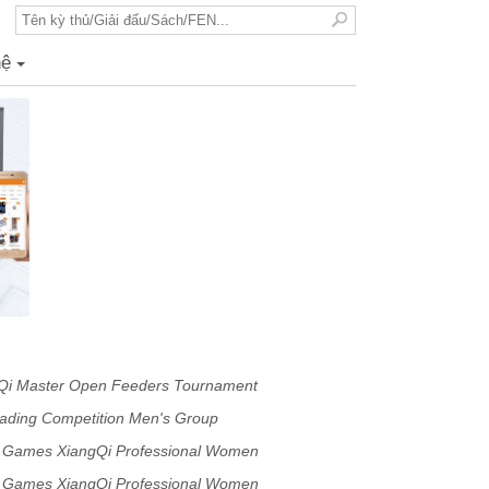
hệ
+
Qi Master Open Feeders Tournament
rading Competition Men's Group
ts Games XiangQi Professional Women
ts Games XiangQi Professional Women