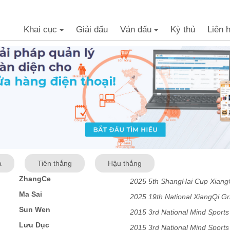
Khai cục
Giải đấu
Ván đấu
Kỳ thủ
Liên 
+
+
a
Tiên thắng
Hậu thắng
ZhangCe
2025 5th ShangHai Cup Xiang
Ma Sai
Men
2025 19th National XiangQi G
Sun Wen
2015 3rd National Mind Spor
Lưu Dục
Team
2015 3rd National Mind Spor