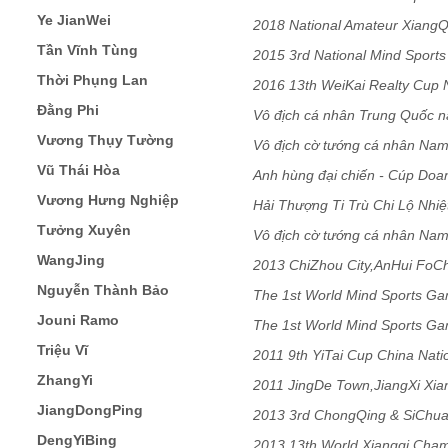
Ye JianWei
Team
2018 National Amateur Xiang
Tần Vĩnh Tùng
2015 3rd National Mind Sport
Thời Phụng Lan
Team
2016 13th WeiKai Realty Cup
Đằng Phi
Vô địch cá nhân Trung Quốc n
Vương Thụy Tường
Vô địch cờ tướng cá nhân Nam
Vũ Thái Hòa
Anh hùng đại chiến - Cúp Do
Vương Hưng Nghiệp
Hải Thượng Ti Trù Chi Lộ Nhi
Tưởng Xuyên
Vô địch cờ tướng cá nhân Nam
WangJing
2013 ChiZhou City,AnHui FoC
Nguyễn Thành Bảo
The 1st World Mind Sports G
Jouni Ramo
The 1st World Mind Sports G
Triệu Vĩ
2011 9th YiTai Cup China Nati
ZhangYi
2011 JingDe Town,JiangXi Xi
JiangDongPing
2013 3rd ChongQing & SiChua
DengYiBing
2013 13th World Xiangqi Cham