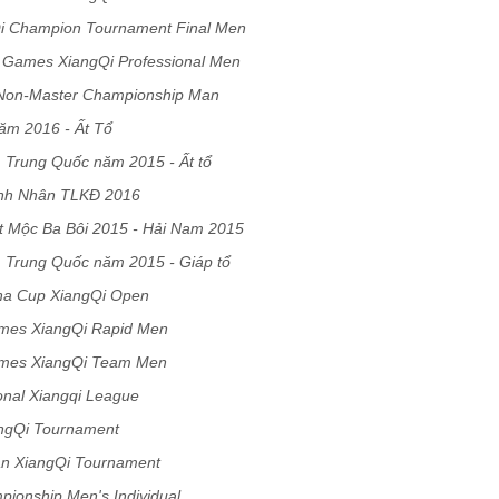
Qi Champion Tournament Final Men
s Games XiangQi Professional Men
 Non-Master Championship Man
ăm 2016 - Ất Tổ
 Trung Quốc năm 2015 - Ất tổ
anh Nhân TLKĐ 2016
ệt Mộc Ba Bôi 2015 - Hải Nam 2015
 Trung Quốc năm 2015 - Giáp tổ
ha Cup XiangQi Open
ames XiangQi Rapid Men
ames XiangQi Team Men
onal Xiangqi League
angQi Tournament
n XiangQi Tournament
pionship Men's Individual