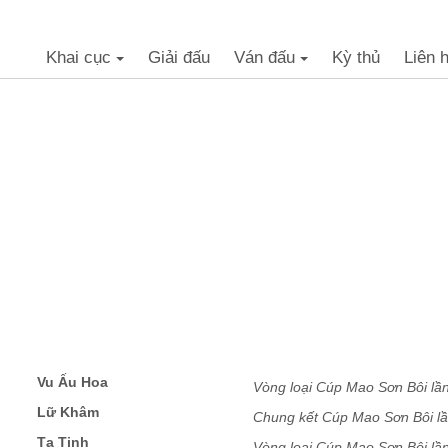
Khai cục
Giải đấu
Ván đấu
Kỳ thủ
Liên 
+
+
Vu Ấu Hoa
Vòng loại Cúp Mao Sơn Bôi lầ
Lữ Khâm
Chung kết Cúp Mao Sơn Bôi l
Tạ Tịnh
Vòng loại Cúp Mao Sơn Bôi lầ