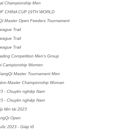
dual Championship Men
OF CHINA CUP 19TH WORLD
n
Qi Master Open Feeders Tournament
eague Trail
eague Trail
eague Trail
rading Competition Men's Group
gqi Campionship Women
iangQi Master Tournament Men
p Non-Master Championship Woman
23 - Chuyên nghiệp Nam
23 - Chuyên nghiệp Nam
p liên tái 2023
angQi Open
ốc 2023 - Giáp tổ