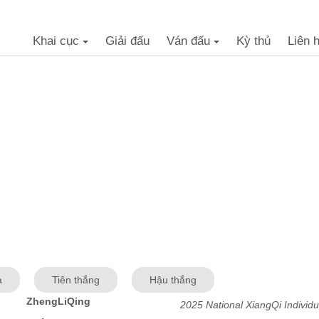
Khai cục
Giải đấu
Ván đấu
Kỳ thủ
Liên 
+
+
a
Tiên thắng
Hậu thắng
ZhengLiQing
2025 National XiangQi Indivi