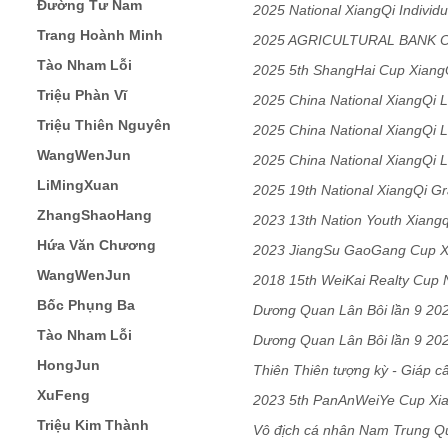
Đường Tư Nam
2025 National XiangQi Indivi
Trang Hoành Minh
2025 AGRICULTURAL BANK 
Tào Nham Lỗi
XIANGQI CHAMPIONSHIP Me
2025 5th ShangHai Cup Xiang
Triệu Phàn Vĩ
Men
2025 China National XiangQi L
Triệu Thiên Nguyên
2025 China National XiangQi L
WangWenJun
2025 China National XiangQi L
LiMingXuan
2025 19th National XiangQi G
ZhangShaoHang
2023 13th Nation Youth Xian
Hứa Văn Chương
2023 JiangSu GaoGang Cup X
WangWenJun
2018 15th WeiKai Realty Cu
Bốc Phụng Ba
Dương Quan Lân Bôi lần 9 20
Tào Nham Lỗi
Dương Quan Lân Bôi lần 9 20
HongJun
Thiên Thiên tượng kỳ - Giáp cấ
XuFeng
2023 5th PanAnWeiYe Cup Xi
Triệu Kim Thành
Vô địch cá nhân Nam Trung Qu