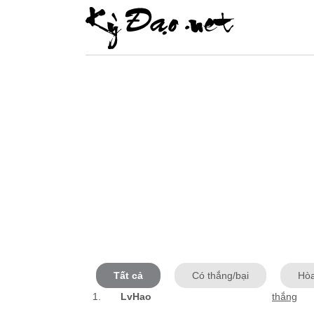
Tất cả
Có thắng/bại
Hò
1.
LvHao
thắng