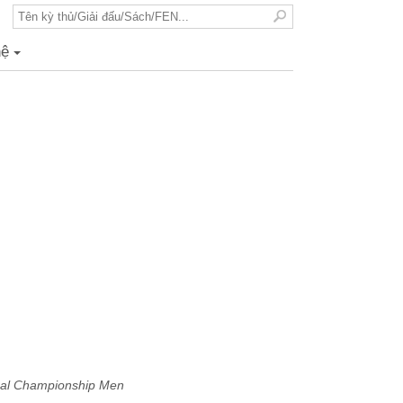
hệ
+
dual Championship Men