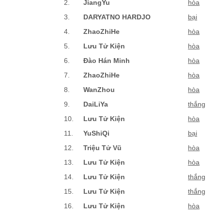
2.
JiangYu
hòa
3.
DARYATNO HARDJO
bại
4.
ZhaoZhiHe
hòa
5.
Lưu Tử Kiện
hòa
6.
Đào Hán Minh
hòa
7.
ZhaoZhiHe
hòa
8.
WanZhou
hòa
9.
DaiLiYa
thắng
10.
Lưu Tử Kiện
hòa
11.
YuShiQi
bại
12.
Triệu Tử Vũ
hòa
13.
Lưu Tử Kiện
hòa
14.
Lưu Tử Kiện
thắng
15.
Lưu Tử Kiện
thắng
16.
Lưu Tử Kiện
hòa