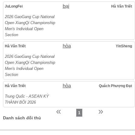
bại
JuLongFei
Hà Văn Triết
2026 GaoGang Cup National
Open XiangQi Championship
Men's Individual Open
Section
hòa
Hà Văn Triết
YinSheng
2026 GaoGang Cup National
Open XiangQi Championship
Men's Individual Open
Section
hòa
Hà Văn Triết
Quách Phượng Đạt
Trung Quốc - ASEAN KỲ
THÀNH BÔI 2026
«
»
1
Danh sách đối thủ