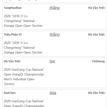
thắng
YangHaoRan
Hà Văn Triết
2026 "1935·Yi Lu
Changzheng" National
Xiangqi Open Open Section
thắng
Triệu Phàn Vĩ
Hà Văn Triết
2026 "1935·Yi Lu
Changzheng" National
Xiangqi Open Open Section
bại
Hà Văn Triết
YinSheng
2026 GaoGang Cup National
Open XiangQi Championship
Men's Individual Open
Section
hòa
DaiChen
Hà Văn Triết
2026 GaoGang Cup National
Open XiangQi Championship