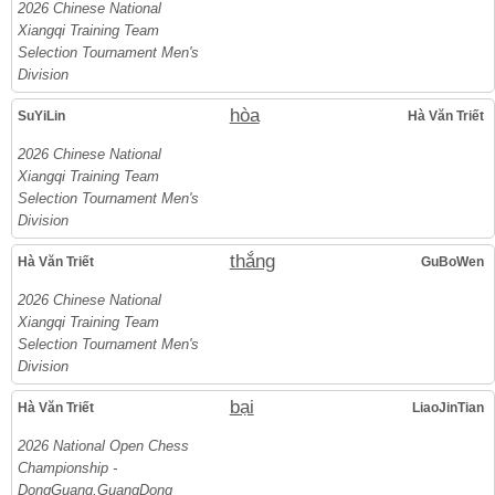
2026 Chinese National
Xiangqi Training Team
Selection Tournament Men's
Division
hòa
SuYiLin
Hà Văn Triết
2026 Chinese National
Xiangqi Training Team
Selection Tournament Men's
Division
thắng
Hà Văn Triết
GuBoWen
2026 Chinese National
Xiangqi Training Team
Selection Tournament Men's
Division
bại
Hà Văn Triết
LiaoJinTian
2026 National Open Chess
Championship -
DongGuang,GuangDong