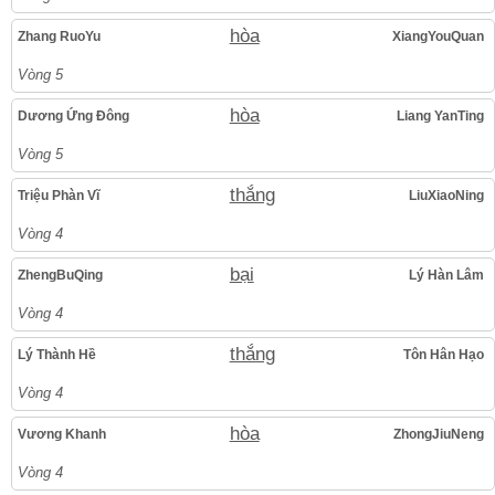
hòa
Zhang RuoYu
XiangYouQuan
Vòng 5
hòa
Dương Ứng Đông
Liang YanTing
Vòng 5
thắng
Triệu Phàn Vĩ
LiuXiaoNing
Vòng 4
bại
ZhengBuQing
Lý Hàn Lâm
Vòng 4
thắng
Lý Thành Hề
Tôn Hân Hạo
Vòng 4
hòa
Vương Khanh
ZhongJiuNeng
Vòng 4