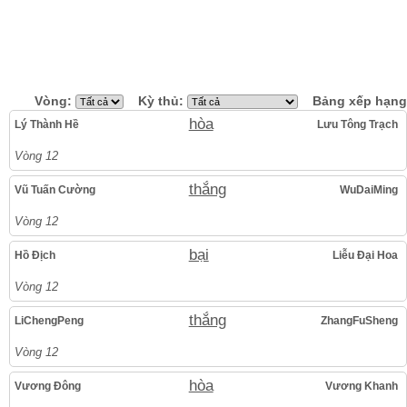
Vòng:
Kỳ thủ:
Bảng xếp hạng
hòa
Lý Thành Hề
Lưu Tông Trạch
Vòng 12
thắng
Vũ Tuấn Cường
WuDaiMing
Vòng 12
bại
Hồ Địch
Liễu Đại Hoa
Vòng 12
thắng
LiChengPeng
ZhangFuSheng
Vòng 12
hòa
Vương Đông
Vương Khanh