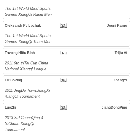
The 1st World Mind Sports
Games XiangQi Rapid Men
bại
Oleksandr Pylypchuk
Jouni Ramo
The 1st World Mind Sports
Games XiangQi Team Men
bại
Trương Hiểu Bình
Triệu Vĩ
2011 9th YiTai Cup China
National Xiangqi League
bại
LiGuoPing
ZhangYi
2011 JingDe Town,JiangXi
XiangQi Tournament
bại
LuoZhi
JiangDongPing
2013 3rd ChongQing &
SiChuan XiangQi
Tournament