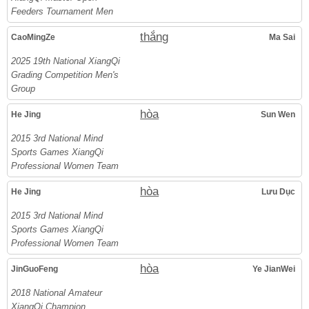
Feeders Tournament Men
thắng
CaoMingZe
Ma Sai
2025 19th National XiangQi
Grading Competition Men's
Group
hòa
He Jing
Sun Wen
2015 3rd National Mind
Sports Games XiangQi
Professional Women Team
hòa
He Jing
Lưu Dục
2015 3rd National Mind
Sports Games XiangQi
Professional Women Team
hòa
JinGuoFeng
Ye JianWei
2018 National Amateur
XiangQi Champion