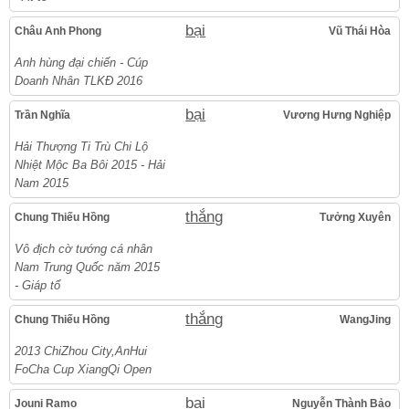
bại
Châu Anh Phong
Vũ Thái Hòa
Anh hùng đại chiến - Cúp
Doanh Nhân TLKĐ 2016
bại
Trần Nghĩa
Vương Hưng Nghiệp
Hải Thượng Ti Trù Chi Lộ
Nhiệt Mộc Ba Bôi 2015 - Hải
Nam 2015
thắng
Chung Thiếu Hồng
Tưởng Xuyên
Vô địch cờ tướng cá nhân
Nam Trung Quốc năm 2015
- Giáp tổ
thắng
Chung Thiếu Hồng
WangJing
2013 ChiZhou City,AnHui
FoCha Cup XiangQi Open
bại
Jouni Ramo
Nguyễn Thành Bảo