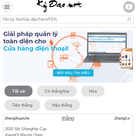
Tất cả
Có thắng/bại
Hòa
Tiên thắng
Hậu thắng
thắng
ZhangXuanJie
ZhangCe
2025 5th ShangHai Cup
XiangQi Master Open