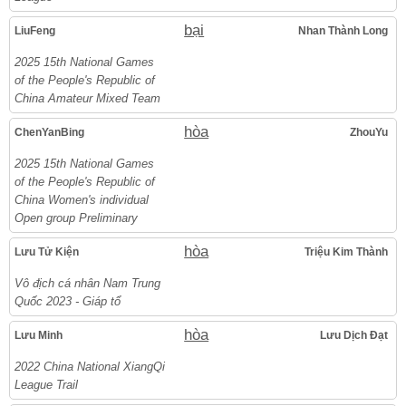
bại
LiuFeng
Nhan Thành Long
2025 15th National Games
of the People's Republic of
China Amateur Mixed Team
hòa
ChenYanBing
ZhouYu
2025 15th National Games
of the People's Republic of
China Women's individual
Open group Preliminary
hòa
Lưu Tử Kiện
Triệu Kim Thành
Vô địch cá nhân Nam Trung
Quốc 2023 - Giáp tổ
hòa
Lưu Minh
Lưu Dịch Đạt
2022 China National XiangQi
League Trail