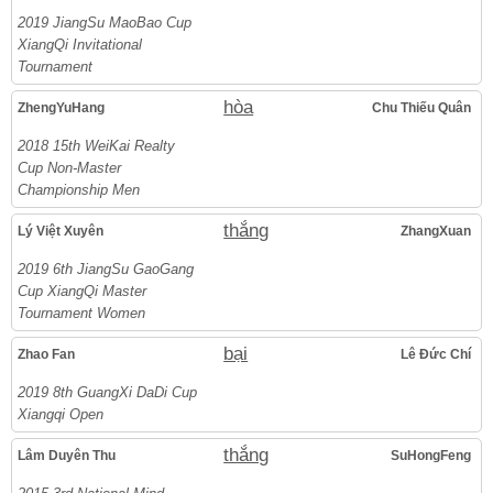
2019 JiangSu MaoBao Cup
XiangQi Invitational
Tournament
hòa
ZhengYuHang
Chu Thiếu Quân
2018 15th WeiKai Realty
Cup Non-Master
Championship Men
thắng
Lý Việt Xuyên
ZhangXuan
2019 6th JiangSu GaoGang
Cup XiangQi Master
Tournament Women
bại
Zhao Fan
Lê Đức Chí
2019 8th GuangXi DaDi Cup
Xiangqi Open
thắng
Lâm Duyên Thu
SuHongFeng