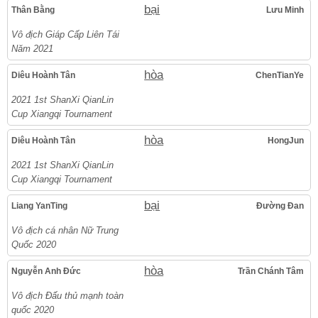
bại
Thân Bằng
Lưu Minh
Vô địch Giáp Cấp Liên Tái
Năm 2021
hòa
Diêu Hoành Tân
ChenTianYe
2021 1st ShanXi QianLin
Cup Xiangqi Tournament
hòa
Diêu Hoành Tân
HongJun
2021 1st ShanXi QianLin
Cup Xiangqi Tournament
bại
Liang YanTing
Đường Đan
Vô địch cá nhân Nữ Trung
Quốc 2020
hòa
Nguyễn Anh Đức
Trần Chánh Tâm
Vô địch Đấu thủ mạnh toàn
quốc 2020