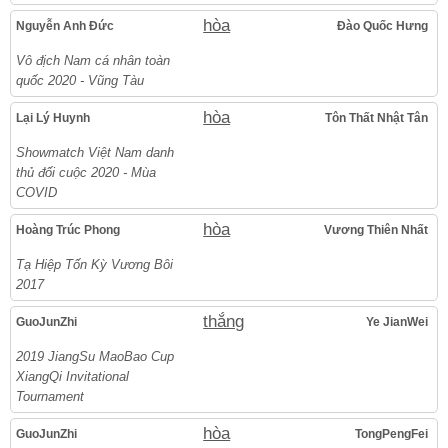
hòa
Nguyễn Anh Đức
Đào Quốc Hưng
Vô địch Nam cá nhân toàn
quốc 2020 - Vũng Tàu
hòa
Lại Lý Huynh
Tôn Thất Nhật Tân
Showmatch Việt Nam danh
thủ đối cuộc 2020 - Mùa
COVID
hòa
Hoàng Trúc Phong
Vương Thiên Nhất
Tạ Hiệp Tốn Kỳ Vương Bôi
2017
thắng
GuoJunZhi
Ye JianWei
2019 JiangSu MaoBao Cup
XiangQi Invitational
Tournament
hòa
GuoJunZhi
TongPengFei