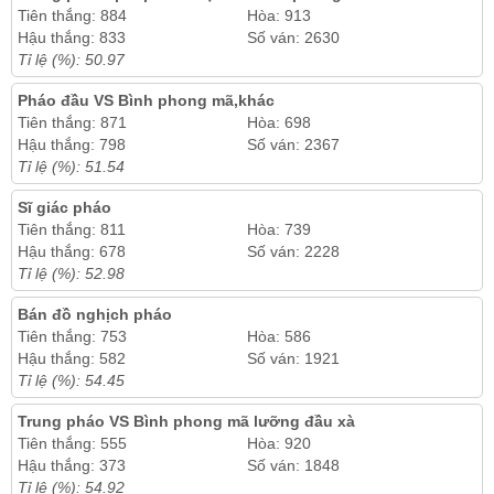
Tiên thắng: 884
Hòa: 913
Hậu thắng: 833
Số ván: 2630
Tỉ lệ (%): 50.97
Pháo đầu VS Bình phong mã,khác
Tiên thắng: 871
Hòa: 698
Hậu thắng: 798
Số ván: 2367
Tỉ lệ (%): 51.54
Sĩ giác pháo
Tiên thắng: 811
Hòa: 739
Hậu thắng: 678
Số ván: 2228
Tỉ lệ (%): 52.98
Bán đồ nghịch pháo
Tiên thắng: 753
Hòa: 586
Hậu thắng: 582
Số ván: 1921
Tỉ lệ (%): 54.45
Trung pháo VS Bình phong mã lưỡng đầu xà
Tiên thắng: 555
Hòa: 920
Hậu thắng: 373
Số ván: 1848
Tỉ lệ (%): 54.92