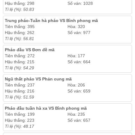
Hậu thắng: 298
Số ván: 1028
Tỉ lệ (%): 50.83
Trung pháo-Tuần hà pháo VS Bình phong mã
Tiên thắng: 395
Hòa: 320
Hậu thắng: 262
Số ván: 977
Tỉ lệ (%): 56.81
Pháo đầu VS Đơn đề mã
Tiên thắng: 272
Hòa: 177
Hậu thắng: 215
Số ván: 664
Tỉ lệ (%): 54.29
Ngũ thất pháo VS Phản cung mã
Tiên thắng: 237
Hòa: 206
Hậu thắng: 216
Số ván: 659
Tỉ lệ (%): 51.59
Pháo đầu tuần hà xa VS Bình phong mã
Tiên thắng: 199
Hòa: 235
Hậu thắng: 223
Số ván: 657
Tỉ lệ (%): 48.17