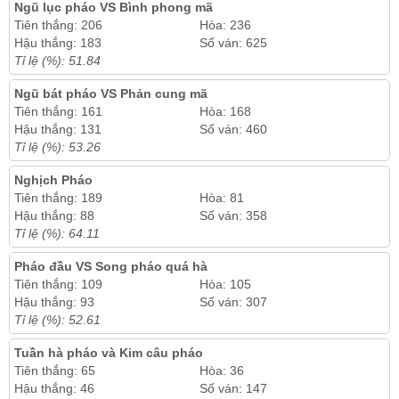
Ngũ lục pháo VS Bình phong mã
Tiên thắng: 206
Hòa: 236
Hậu thắng: 183
Số ván: 625
Tỉ lệ (%): 51.84
Ngũ bát pháo VS Phản cung mã
Tiên thắng: 161
Hòa: 168
Hậu thắng: 131
Số ván: 460
Tỉ lệ (%): 53.26
Nghịch Pháo
Tiên thắng: 189
Hòa: 81
Hậu thắng: 88
Số ván: 358
Tỉ lệ (%): 64.11
Pháo đầu VS Song pháo quá hà
Tiên thắng: 109
Hòa: 105
Hậu thắng: 93
Số ván: 307
Tỉ lệ (%): 52.61
Tuần hà pháo và Kim câu pháo
Tiên thắng: 65
Hòa: 36
Hậu thắng: 46
Số ván: 147