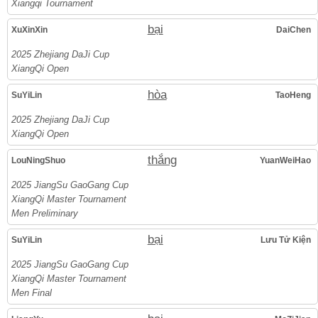
Xiangqi Tournament
bại
XuXinXin
DaiChen
2025 Zhejiang DaJi Cup
XiangQi Open
hòa
SuYiLin
TaoHeng
2025 Zhejiang DaJi Cup
XiangQi Open
thắng
LouNingShuo
YuanWeiHao
2025 JiangSu GaoGang Cup
XiangQi Master Tournament
Men Preliminary
bại
SuYiLin
Lưu Tử Kiện
2025 JiangSu GaoGang Cup
XiangQi Master Tournament
Men Final