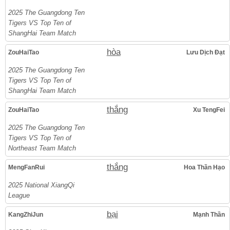
2025 The Guangdong Ten
Tigers VS Top Ten of
ShangHai Team Match
hòa
ZouHaiTao
Lưu Dịch Đạt
2025 The Guangdong Ten
Tigers VS Top Ten of
ShangHai Team Match
thắng
ZouHaiTao
Xu TengFei
2025 The Guangdong Ten
Tigers VS Top Ten of
Northeast Team Match
thắng
MengFanRui
Hoa Thần Hạo
2025 National XiangQi
League
bại
KangZhiJun
Mạnh Thần