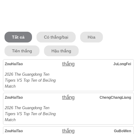
Tất cả
Có thắng/bại
Hòa
Tiên thắng
Hậu thắng
thắng
ZouHaiTao
JuLongFei
2026 The Guangdong Ten
Tigers VS Top Ten of BeiJing
Match
thắng
ZouHaiTao
ChengChangLiang
2026 The Guangdong Ten
Tigers VS Top Ten of BeiJing
Match
thắng
ZouHaiTao
GuBoWen