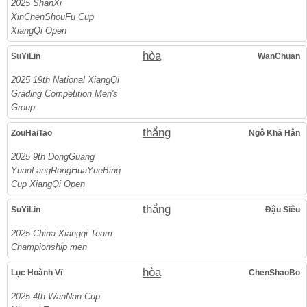
2025 ShanXi
XinChenShouFu Cup
XiangQi Open
hòa
SuYiLin
WanChuan
2025 19th National XiangQi
Grading Competition Men's
Group
thắng
ZouHaiTao
Ngô Khả Hân
2025 9th DongGuang
YuanLangRongHuaYueBing
Cup XiangQi Open
thắng
SuYiLin
Đậu Siêu
2025 China Xiangqi Team
Championship men
hòa
Lục Hoành Vĩ
ChenShaoBo
2025 4th WanNan Cup