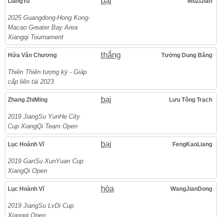
bại
LiangYu
MoZiJian
2025 Guangdong-Hong Kong-
Macao Greater Bay Area
Xiangqi Tournament
thắng
Hứa Văn Chương
Tưởng Dung Băng
Thiên Thiên tượng kỳ - Giáp
cấp liên tái 2023
bại
Zhang ZhiMing
Lưu Tông Trạch
2019 JiangSu YunHe City
Cup XiangQi Team Open
bại
Lục Hoành Vĩ
FengKaoLiang
2019 GanSu XunYuan Cup
XiangQi Open
hòa
Lục Hoành Vĩ
WangJianDong
2019 JiangSu LvDi Cup
Xiangqi Open