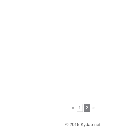
«
»
1
2
© 2015 Kydao.net