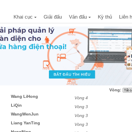
Khai cục
Giải đấu
Ván đấu
Kỳ thủ
Liên 
+
+
Vòng:
Wang LiHong
Vòng 4
LiQin
Vòng 3
WangWenJun
Vòng 3
Liang YanTing
Vòng 3
HangNing