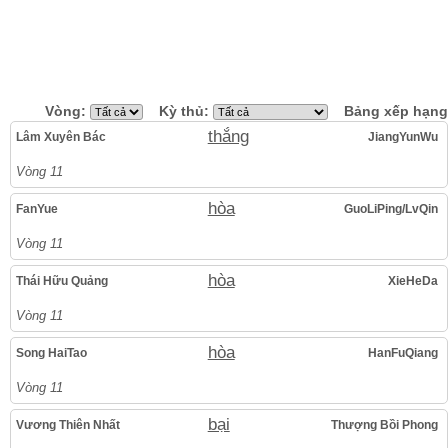
Vòng:
Kỳ thủ:
Bảng xếp hạng
thắng
Lâm Xuyên Bác
JiangYunWu
Vòng 11
hòa
FanYue
GuoLiPing/LvQin
Vòng 11
hòa
Thái Hữu Quảng
XieHeDa
Vòng 11
hòa
Song HaiTao
HanFuQiang
Vòng 11
bại
Vương Thiên Nhất
Thượng Bồi Phong