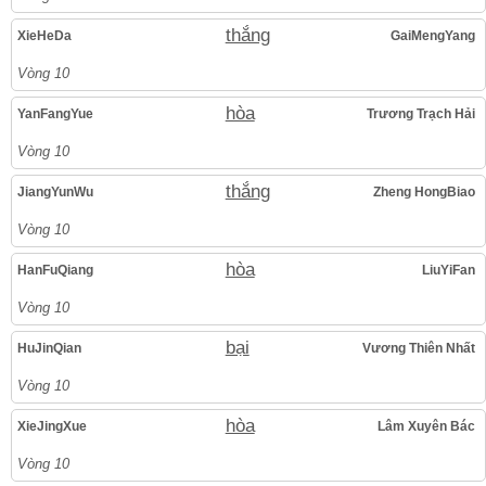
thắng
XieHeDa
GaiMengYang
Vòng 10
hòa
YanFangYue
Trương Trạch Hải
Vòng 10
thắng
JiangYunWu
Zheng HongBiao
Vòng 10
hòa
HanFuQiang
LiuYiFan
Vòng 10
bại
HuJinQian
Vương Thiên Nhất
Vòng 10
hòa
XieJingXue
Lâm Xuyên Bác
Vòng 10