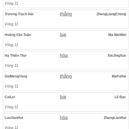
Vòng 11
thắng
Trương Trạch Hải
ZhengLiangCheng
Vòng 11
bại
Hoàng Văn Tuấn
Ma WeiWei
Vòng 11
hòa
Hạ Thiên Thư
XieJingXue
Vòng 11
thắng
GaiMengYang
MaFuHai
Vòng 11
bại
CaiLei
Lê Đạc
Vòng 11
hòa
LuoJianHui
ZhangLianHai
Vòng 11