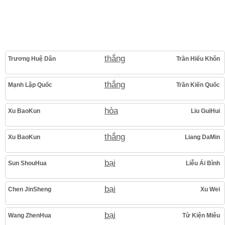
thắng
Trương Huệ Dân
Trần Hiếu Khôn
thắng
Mạnh Lập Quốc
Trần Kiến Quốc
hòa
Xu BaoKun
Liu GuiHui
thắng
Xu BaoKun
Liang DaMin
bại
Sun ShouHua
Liễu Ái Bình
bại
Chen JinSheng
Xu Wei
bại
Wang ZhenHua
Từ Kiện Miêu