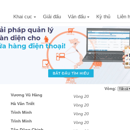
Khai cục
Giải đấu
Ván đấu
Kỳ thủ
Liên 
+
+
Vòng:
Vương Vũ Hàng
Vòng 20
Hà Văn Triết
Vòng 20
Trình Minh
Vòng 20
Trình Minh
Vòng 20
Tôn Dũng Chinh