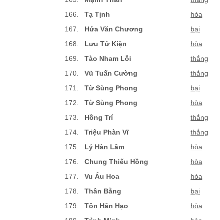
166.
Tạ Tịnh
hòa
167.
Hứa Văn Chương
bại
168.
Lưu Tử Kiện
hòa
169.
Tào Nham Lỗi
thắng
170.
Vũ Tuấn Cường
thắng
171.
Từ Sùng Phong
bại
172.
Từ Sùng Phong
hòa
173.
Hồng Trí
thắng
174.
Triệu Phàn Vĩ
thắng
175.
Lý Hàn Lâm
hòa
176.
Chung Thiếu Hồng
hòa
177.
Vu Ấu Hoa
hòa
178.
Thân Bằng
bại
179.
Tôn Hân Hạo
hòa