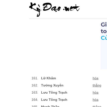
161.
Lữ Khâm
hòa
162.
Tưởng Xuyên
thắng
163.
Lưu Tông Trạch
hòa
164.
Lưu Tông Trạch
hòa
165.
Mạnh Thần
thắng