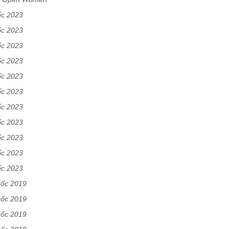
ốc 2023
ốc 2023
ốc 2023
ốc 2023
ốc 2023
ốc 2023
ốc 2023
ốc 2023
ốc 2023
ốc 2023
ốc 2023
uốc 2019
uốc 2019
uốc 2019