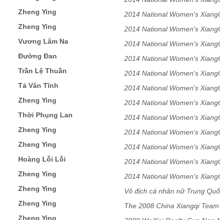
Zheng Ying
2014 National Women's Xiang
Zheng Ying
2014 National Women's Xiang
Vương Lâm Na
2014 National Women's Xiang
Đường Đan
2014 National Women's Xiang
Trần Lệ Thuần
2014 National Women's Xiang
Tả Văn Tĩnh
2014 National Women's XiangQ
Zheng Ying
2014 National Women's XiangQ
Thời Phụng Lan
2014 National Women's XiangQ
Zheng Ying
2014 National Women's XiangQ
Zheng Ying
2014 National Women's XiangQ
Hoàng Lỗi Lỗi
2014 National Women's XiangQ
Zheng Ying
2014 National Women's XiangQ
Zheng Ying
Vô địch cá nhân nữ Trung Quố
Zheng Ying
chung kết
The 2008 China Xiangqi Tea
Zheng Ying