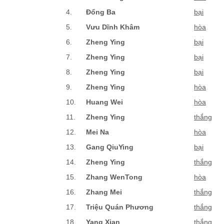
4.
Đổng Ba
bại
5.
Vưu Dĩnh Khâm
hòa
6.
Zheng Ying
bại
7.
Zheng Ying
bại
8.
Zheng Ying
bại
9.
Zheng Ying
hòa
10.
Huang Wei
hòa
11.
Zheng Ying
thắng
12.
Mei Na
hòa
13.
Gang QiuYing
bại
14.
Zheng Ying
thắng
15.
Zhang WenTong
hòa
16.
Zhang Mei
thắng
17.
Triệu Quán Phương
thắng
18.
Yang Xian
thắng