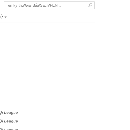
hệ
+
Qi League
Qi League
Qi League