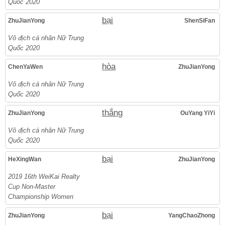
Quốc 2020
bại
ZhuJianYong
ShenSiFan
Vô địch cá nhân Nữ Trung
Quốc 2020
hòa
ChenYaWen
ZhuJianYong
Vô địch cá nhân Nữ Trung
Quốc 2020
thắng
ZhuJianYong
OuYang YiYi
Vô địch cá nhân Nữ Trung
Quốc 2020
bại
HeXingWan
ZhuJianYong
2019 16th WeiKai Realty
Cup Non-Master
Championship Women
bại
ZhuJianYong
YangChaoZhong