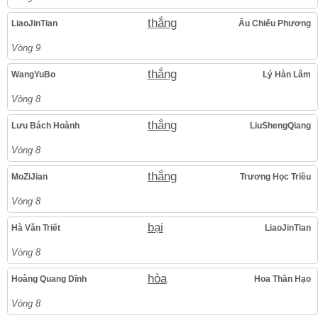
thắng
LiaoJinTian
Âu Chiếu Phương
Vòng 9
thắng
WangYuBo
Lý Hàn Lâm
Vòng 8
thắng
Lưu Bách Hoành
LiuShengQiang
Vòng 8
thắng
MoZiJian
Trương Học Triều
Vòng 8
bại
Hà Văn Triết
LiaoJinTian
Vòng 8
hòa
Hoàng Quang Dĩnh
Hoa Thần Hạo
Vòng 8