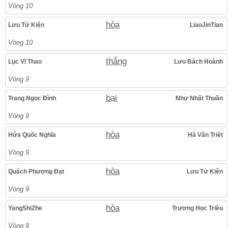
Vòng 10
hòa
Lưu Tử Kiện
LiaoJinTian
Vòng 10
thắng
Lục Vĩ Thao
Lưu Bách Hoành
Vòng 9
bại
Trang Ngọc Đình
Như Nhất Thuần
Vòng 9
hòa
Hứa Quốc Nghĩa
Hà Văn Triết
Vòng 9
hòa
Quách Phượng Đạt
Lưu Tử Kiện
Vòng 9
hòa
YangShiZhe
Trương Học Triều
Vòng 9