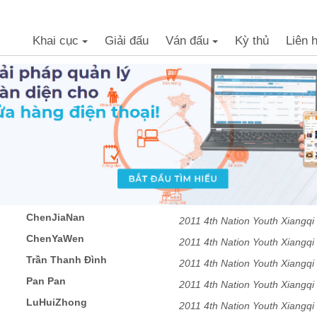
Khai cục
Giải đấu
Ván đấu
Kỳ thủ
Liên 
+
+
ChenJiaNan
2011 4th Nation Youth Xiang
ChenYaWen
2011 4th Nation Youth Xiang
Trần Thanh Đình
2011 4th Nation Youth Xiang
Pan Pan
2011 4th Nation Youth Xiang
LuHuiZhong
2011 4th Nation Youth Xiang