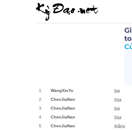
1.
WangXinYu
bại
2.
ChenJiaNan
hòa
3.
ChenJiaNan
bại
4.
ChenJiaNan
hòa
5.
ChenJiaNan
thắng