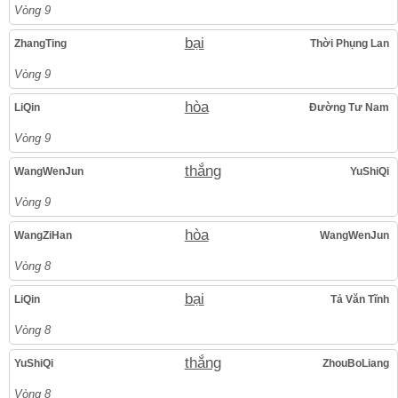
Vòng 9
bại
ZhangTing
Thời Phụng Lan
Vòng 9
hòa
LiQin
Đường Tư Nam
Vòng 9
thắng
WangWenJun
YuShiQi
Vòng 9
hòa
WangZiHan
WangWenJun
Vòng 8
bại
LiQin
Tả Văn Tĩnh
Vòng 8
thắng
YuShiQi
ZhouBoLiang
Vòng 8